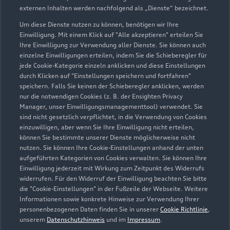
externen Inhalten werden nachfolgend als „Dienste“ bezeichnet.
Um diese Dienste nutzen zu können, benötigen wir Ihre
Einwilligung. Mit einem Klick auf "Alle akzeptieren" erteilen Sie
Ihre Einwilligung zur Verwendung aller Dienste. Sie können auch
einzelne Einwilligungen erteilen, indem Sie die Schieberegler für
jede Cookie-Kategorie einzeln anklicken und diese Einstellungen
durch Klicken auf "Einstellungen speichern und fortfahren"
speichern. Falls Sie keinen der Schieberegler anklicken, werden
nur die notwendigen Cookies (z. B. der Ensighten Privacy
Ruppiner Straße 2
Manager, unser Einwilligungsmanagementtool) verwendet. Sie
16761 Hennigsdorf
sind nicht gesetzlich verpflichtet, in die Verwendung von Cookies
einzuwilligen, aber wenn Sie Ihre Einwilligung nicht erteilen,
können Sie bestimmte unserer Dienste möglicherweise nicht
03302 88980
nutzen. Sie können Ihre Cookie-Einstellungen anhand der unten
aufgeführten Kategorien von Cookies verwalten. Sie können Ihre
info@ah-schmidt.org
Einwilligung jederzeit mit Wirkung zum Zeitpunkt des Widerrufs
widerrufen. Für den Widerruf der Einwilligung beachten Sie bitte
die "Cookie-Einstellungen" in der Fußzeile der Webseite. Weitere
Kontaktdaten herunterladen
Informationen sowie konkrete Hinweise zur Verwendung Ihrer
personenbezogenen Daten finden Sie in unserer
Cookie Richtlinie
,
unserem
Datenschutzhinweis
und im
Impressum
.