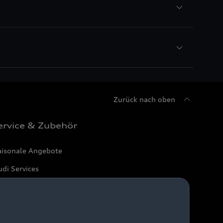
Zurück nach oben
ervice & Zubehör
aisonale Angebote
di Services
arantie
di digital services
yAudi