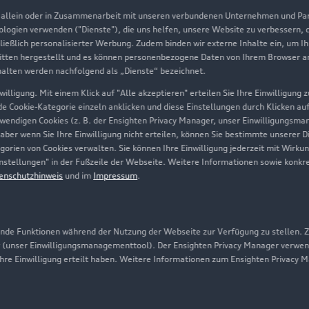
, allein oder in Zusammenarbeit mit unseren verbundenen Unternehmen und Part
Geschäftskunden
nologien verwenden ("Dienste"), die uns helfen, unsere Website zu verbessern,
hließlich personalisierter Werbung. Zudem binden wir externe Inhalte ein, um I
tten hergestellt und es können personenbezogene Daten von Ihrem Browser an 
Über Audi
halten werden nachfolgend als „Dienste“ bezeichnet.
illigung. Mit einem Klick auf "Alle akzeptieren" erteilen Sie Ihre Einwilligung
Unternehmen
ede Cookie-Kategorie einzeln anklicken und diese Einstellungen durch Klicken au
twendigen Cookies (z. B. der Ensighten Privacy Manager, unser Einwilligungsma
Karriere
 aber wenn Sie Ihre Einwilligung nicht erteilen, können Sie bestimmte unserer 
orien von Cookies verwalten. Sie können Ihre Einwilligung jederzeit mit Wirku
Investor Relations
-Einstellungen" in der Fußzeile der Webseite. Weitere Informationen sowie ko
enschutzhinweis
und im
Impressum
.
Presse & Media Center
Datenschutz
Audi erleben
de Funktionen während der Nutzung der Webseite zur Verfügung zu stellen. Zu
 (unser Einwilligungsmanagementtool). Der Ensighten Privacy Manager verwen
Newsletter
ihre Einwilligung erteilt haben. Weitere Informationen zum Ensighten Privacy 