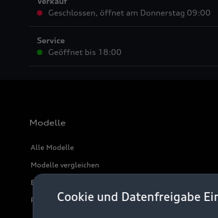
Verkauf
Geschlossen
,
öffnet am
Donnerstag 09:00
Service
Geöffnet bis
18:00
Modelle
Alle Modelle
Modelle vergleichen
Elektromodelle
Cookie und Datenfreigabe Ei
Plug-in-Hybride