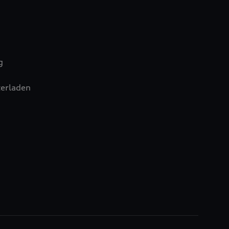
g
erladen