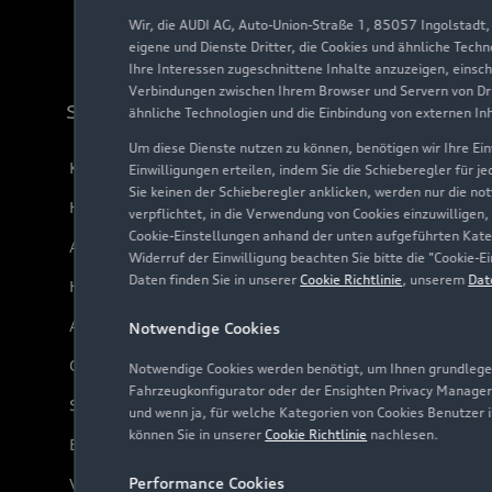
Wir, die AUDI AG, Auto-Union-Straße 1, 85057 Ingolstadt
eigene und Dienste Dritter, die Cookies und ähnliche Tech
Ihre Interessen zugeschnittene Inhalte anzuzeigen, einsc
Verbindungen zwischen Ihrem Browser und Servern von Dri
Support
ähnliche Technologien und die Einbindung von externen In
Um diese Dienste nutzen zu können, benötigen wir Ihre Einw
Kundenservice
Einwilligungen erteilen, indem Sie die Schieberegler für j
Sie keinen der Schieberegler anklicken, werden nur die no
Händlersuche
verpflichtet, in die Verwendung von Cookies einzuwilligen,
Cookie-Einstellungen anhand der unten aufgeführten Kateg
Audi Code
Widerruf der Einwilligung beachten Sie bitte die "Cookie
Daten finden Sie in unserer
Cookie Richtlinie
, unserem
Dat
Häufige Fragen (FAQ)
Audi Online Beratung
Notwendige Cookies
Online-Terminvereinbarung
Notwendige Cookies werden benötigt, um Ihnen grundlegen
Fahrzeugkonfigurator oder der Ensighten Privacy Manager
Servicekontakt
und wenn ja, für welche Kategorien von Cookies Benutzer 
können Sie in unserer
Cookie Richtlinie
nachlesen.
Bordbuch & Bedienungsanleitungen
Performance Cookies
Verträge kündigen