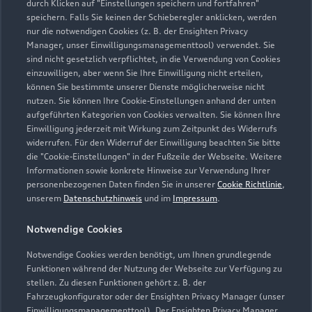
durch Klicken auf "Einstellungen speichern und fortfahren"
speichern. Falls Sie keinen der Schieberegler anklicken, werden
info@ah-schmidt.org
nur die notwendigen Cookies (z. B. der Ensighten Privacy
Manager, unser Einwilligungsmanagementtool) verwendet. Sie
sind nicht gesetzlich verpflichtet, in die Verwendung von Cookies
Kontaktdaten herunterladen
einzuwilligen, aber wenn Sie Ihre Einwilligung nicht erteilen,
können Sie bestimmte unserer Dienste möglicherweise nicht
nutzen. Sie können Ihre Cookie-Einstellungen anhand der unten
aufgeführten Kategorien von Cookies verwalten. Sie können Ihre
Öffnungszeiten
Einwilligung jederzeit mit Wirkung zum Zeitpunkt des Widerrufs
widerrufen. Für den Widerruf der Einwilligung beachten Sie bitte
die "Cookie-Einstellungen" in der Fußzeile der Webseite. Weitere
Informationen sowie konkrete Hinweise zur Verwendung Ihrer
Verkauf
personenbezogenen Daten finden Sie in unserer
Cookie Richtlinie
,
Geschlossen
,
öffnet am
Montag 09:00
unserem
Datenschutzhinweis
und im
Impressum
.
Notwendige Cookies
Service
Geschlossen
,
öffnet am
Montag 07:00
Notwendige Cookies werden benötigt, um Ihnen grundlegende
Funktionen während der Nutzung der Webseite zur Verfügung zu
stellen. Zu diesen Funktionen gehört z. B. der
Fahrzeugkonfigurator oder der Ensighten Privacy Manager (unser
Einwilligungsmanagementtool). Der Ensighten Privacy Manager