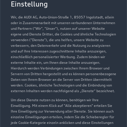
Autohaus Schmidt GmbH
Einstellung
Servicepartner
e-tron
Wir, die AUDI AG, Auto-Union-Straße 1, 85057 Ingolstadt, allein
oder in Zusammenarbeit mit unseren verbundenen Unternehmen
und Partnern ("Wir", "Unser"), nutzen auf unserer Website
eigene und Dienste Dritter, die Cookies und ähnliche Technologien
verwenden ("Dienste"), die uns helfen, unsere Website zu
verbessern, den Datenverkehr und die Nutzung zu analysieren
und auf Ihre Interessen zugeschnittene Inhalte anzuzeigen,
einschließlich personalisierter Werbung. Zudem binden wir
externe Inhalte ein, um Ihnen diese Inhalte anzuzeigen.
Hierdurch werden Verbindungen zwischen Ihrem Browser und
Servern von Dritten hergestellt und es können personenbezogene
Daten von Ihrem Browser an die Server von Dritten übermittelt
werden. Cookies, ähnliche Technologien und die Einbindung von
externen Inhalten werden nachfolgend als „Dienste“ bezeichnet.
Um diese Dienste nutzen zu können, benötigen wir Ihre
Ruppiner Straße 2
Einwilligung. Mit einem Klick auf "Alle akzeptieren" erteilen Sie
16761 Hennigsdorf
Ihre Einwilligung zur Verwendung aller Dienste. Sie können auch
einzelne Einwilligungen erteilen, indem Sie die Schieberegler für
jede Cookie-Kategorie einzeln anklicken und diese Einstellungen
03302 88980