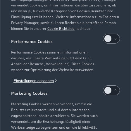
Zurück nach oben
verwendet Cookies, um Informationen darüber zu speichern, ob
und wenn ja, für welche Kategorien von Cookies Benutzer ihre
Einwilligung erteilt haben. Weitere Informationen zum Ensighten
Modelle
Privacy Manager, sowie zu Ihren Rechten als betroffene Person
können Sie in unserer
Cookie Richtlinie
nachlesen.
Kaufen & leasen
Alle Modelle
Performance Cookies
Modelle vergleichen
Service & Zubehör
Performance Cookies sammeln Informationen
Neuwagensuche
darüber, wie unsere Webseite genutzt wird (z. B.
Elektromodelle
Anzahl der Besuche, Verweildauer). Diese Cookies
Gebrauchtwagensuche
Support
werden zur Optimierung der Webseite verwendet.
Saisonale Angebote
Plug-in-Hybride
Gebrauchtwagen
Einstellungen anpassen
Audi Services
Über Audi
Kundenservice
Finanzierung
Marketing Cookies
Garantie
Händlersuche
Aktionen & Angebote
Unternehmen
Marketing Cookies werden verwendet, um für die
Audi digital services
Benutzer relevantere und auf deren Interessen
Audi Code
Geschäftskunden
Karriere
zugeschnittene Inhalte anzubieten. Sie werden auch
myAudi
verwendet, um die Erscheinungshäufigkeit einer
Häufige Fragen (FAQ)
Investor Relations
Werbeanzeige zu begrenzen und um die Effektivität